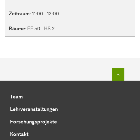
Zeitraum:
11:00 - 12:00
Räume:
EF 50 - HS 2
Zum Seit
Team
Lehrveranstaltungen
Forschungsprojekte
Kontakt